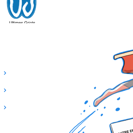
visiter Notre maison d’edition:
www.ultimesgriots.com
Liens utiles
Accueil
Infos nos services
Devis – Nos services
Contacts